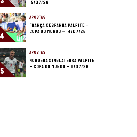
3
15/07/26
APOSTAS
França x Espanha palpite –
Copa do Mundo – 14/07/26
4
APOSTAS
Noruega x Inglaterra palpite
– Copa do Mundo – 11/07/26
5