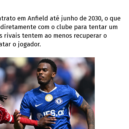
trato em Anfield até junho de 2030, o que
r diretamente com o clube para tentar um
s rivais tentem ao menos recuperar o
tar o jogador.