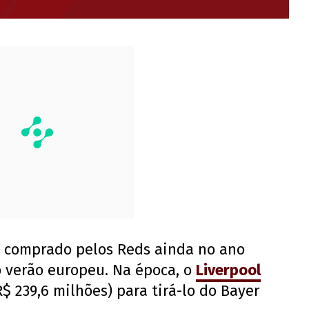
i comprado pelos Reds ainda no ano
 verão europeu. Na época, o
Liverpool
$ 239,6 milhões) para tirá-lo do Bayer