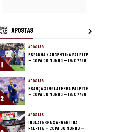
APOSTAS
APOSTAS
Espanha x Argentina palpite
– Copa do Mundo – 19/07/26
1
APOSTAS
França x Inglaterra palpite
– Copa do Mundo – 18/07/26
2
APOSTAS
Inglaterra x Argentina
palpite – Copa do Mundo –