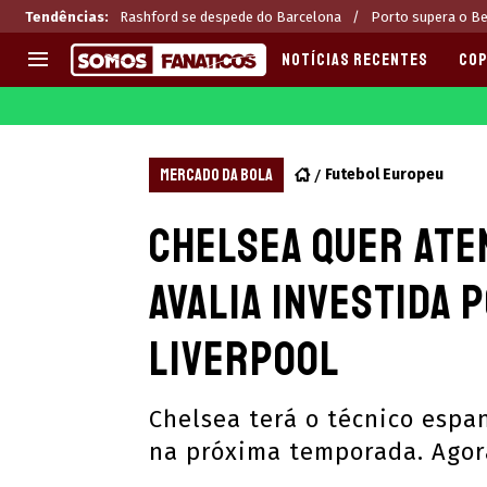
Tendências
:
Rashford se despede do Barcelona
Porto supera o Be
NOTÍCIAS RECENTES
COP
EUROPA
APOSTAS
CHAMPIONS LEAGUE
Melhores sites de apostas 2
MERCADO DA BOLA
Futebol Europeu
LIGUE 1
Últimas
Chelsea quer ate
LA LIGA
CASAS DE APOSTAS
PREMIER LEAGUE
CÓDIGOS e OFERTAS
avalia investida 
SERIE A
APPS
BUNDESLIGA
RANKINGS
Liverpool
LIGA PORTUGUESA
EUROPA LEAGUE
Chelsea terá o técnico espa
na próxima temporada. Agor