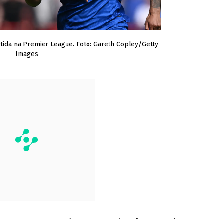
ida na Premier League. Foto: Gareth Copley/Getty
Images