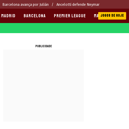
Barcelona avança por Julián
Ancelotti defende Neymar
 MADRID
BARCELONA
PREMIER LEAGUE
MANCHESTER CITY
JOGOS DE HOJE
PUBLICIDADE