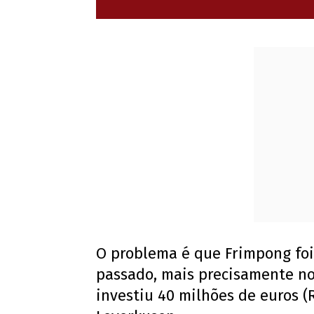
O problema é que Frimpong fo
passado, mais precisamente no
investiu 40 milhões de euros (R