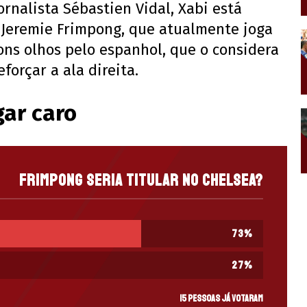
rnalista Sébastien Vidal, Xabi está
 Jeremie Frimpong, que atualmente joga
bons olhos pelo espanhol, que o considera
forçar a ala direita.
gar caro
Frimpong seria titular no Chelsea?
73
%
27
%
15 pessoas já votaram