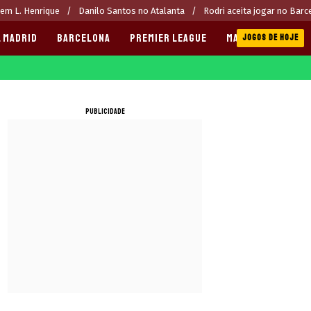
rem L. Henrique
Danilo Santos no Atalanta
Rodri aceita jogar no Barc
 MADRID
BARCELONA
PREMIER LEAGUE
MANCHESTER CITY
JOGOS DE HOJE
PUBLICIDADE