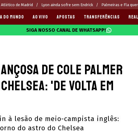
 Atlético de Madrid
Lyon ainda sofre sem Endrick
Palmeiras e Fla que
A DO MUNDO
AO VIVO
APOSTAS
TRANSFERÊNCIAS
REAL
SIGA NOSSO CANAL DE WHATSAPP!
025
ançosa de Cole Palmer
 Chelsea: 'De volta em
in à lesão de meio-campista inglês:
torno do astro do Chelsea