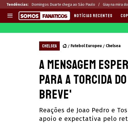
Tendências
:
Domingos Duarte chega ao São Paulo
Giay na mira do
NOTÍCIAS RECENTES
COP
EUROPA
APOSTAS
CHAMPIONS LEAGUE
Melhores sites de apostas 2
CHELSEA
Futebol Europeu
Chelsea
LIGUE 1
Últimas
A mensagem esper
LA LIGA
CASAS DE APOSTAS
PREMIER LEAGUE
CÓDIGOS e OFERTAS
para a torcida do
SERIE A
APPS
BUNDESLIGA
RANKINGS
breve'
LIGA PORTUGUESA
EUROPA LEAGUE
Reações de Joao Pedro e Tos
apoio e expectativa pelo re