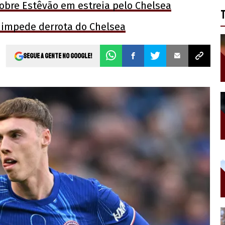
sobre Estêvão em estreia pelo Chelsea
 impede derrota do Chelsea
Segue a gente no Google!