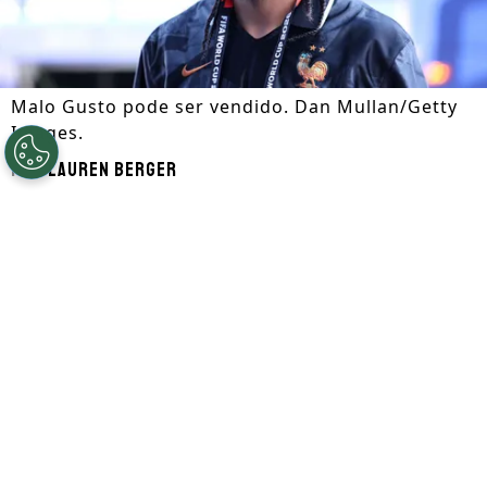
Malo Gusto pode ser vendido. Dan Mullan/Getty
Images.
Por
Lauren Berger
Segue a gente no Google!
Malo Gusto
pode ser vendido pelo
Chelsea
. Com a concorrência pela lateral
direita, o clube londrino colocou o francês
na lista de negociáveis nesta janela de
transferências.