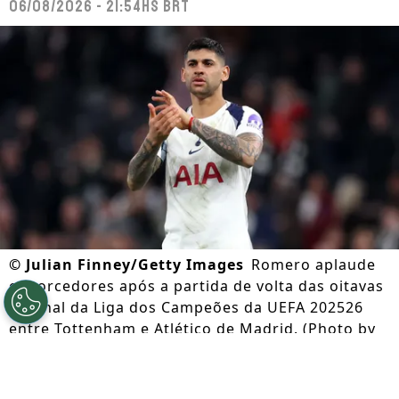
06/08/2026 - 21:54hs BRT
©
Julian Finney/Getty Images
Romero aplaude
os torcedores após a partida de volta das oitavas
de final da Liga dos Campeões da UEFA 202526
entre Tottenham e Atlético de Madrid. (Photo by
Julian Finney/Getty Images)
Por
Lorena Camargo