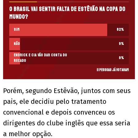
O Brasil vai sentir falta de Estêvão na Copa do
Mundo?
SIM
82
%
NÃO
9
%
Endrick e Cia vão dar conta do
9
%
recado
11 pessoas já votaram
Porém, segundo Estêvão, juntos com seus
pais, ele decidiu pelo tratamento
convencional e depois convenceu os
dirigentes do clube inglês que essa seria
a melhor opção.