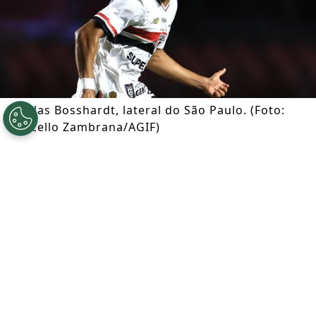
Nicolas Bosshardt, lateral do São Paulo. (Foto:
Marcello Zambrana/AGIF)
Por
Ian Gali
Segue a gente no Google!
Após se envolver em um acidente de
trânsito que resultou na morte de um
idoso de 84 anos, o lateral
Nicolas