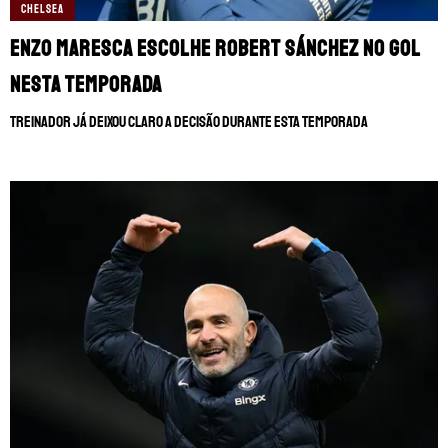
MANCHESTER CITY
🔥 MELHORES SITES DE APOSTAS
CHELSEA
Enzo Maresca escolhe Robert Sánchez no gol
MANCHESTER UNITED
🎁 BÔNUS PARA APOSTAR
nesta temporada
LIVERPOOL
SUPERBET: DICAS E OFERTAS
Treinador já deixou claro a decisão durante esta temporada
FLAMENGO
ÚLTIMAS
CORINTHIANS
CASAS DE APOSTAS
PALMEIRAS
CÓDIGOS
PREMIER LEAGUE
APPS
FUTEBOL EUROPEU
RANKINGS
FUTEBOL BRASILEIRO
CAMPEONATOS