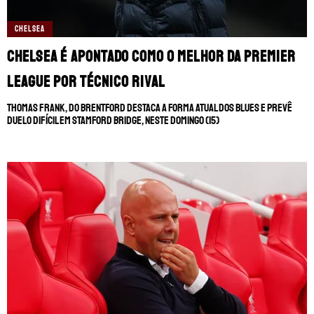
CHELSEA
MUNDIAL DE CLUBES
CHAMPIONS LEAGUE
Chelsea é apontado como o melhor da Premier
AO VIVO
SERIE A
League por técnico rival
LIGA PORTUGUESA
Thomas Frank, do Brentford destaca a forma atual dos Blues e prevê
duelo difícil em Stamford Bridge, neste domingo (15)
SUL-AMERICANA
BRASILEIRÃO
SOBRE NÓS
LIGUE 1
TRANSFERÊNCIAS
STAFF
LIGUE 1
CONTATO
LA LIGA
CHAMPIONS LEAGUE
ESCREVA NO FANÁTICOS
FUTEBOL EUROPEU
FUTBOLCENTROAMERICA
SOMOS FANÁTICOS PORTUGAL
BOLAVIP
SOMOS FANÁTICOS ANGOLA
REDGOL
SOMOS FANÁTICOS MOÇAMBIQUE
APOSTAS