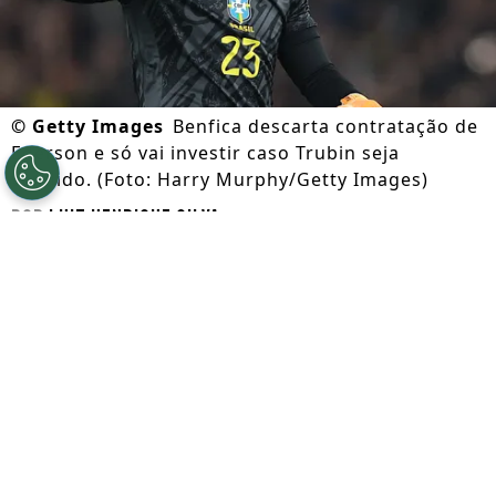
©
Getty Images
Benfica descarta contratação de
Ederson e só vai investir caso Trubin seja
vendido. (Foto: Harry Murphy/Getty Images)
Por
Luiz Henrique Silva
Segue a gente no Google!
O
Benfica
passará por mudanças para a
próxima temporada, principalmente em
virtude da
saída de José Mourinho
.
Contratado pelo
Real Madrid
, o The