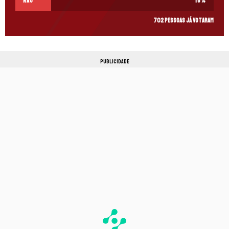
Não
18
%
702 pessoas já votaram
PUBLICIDADE