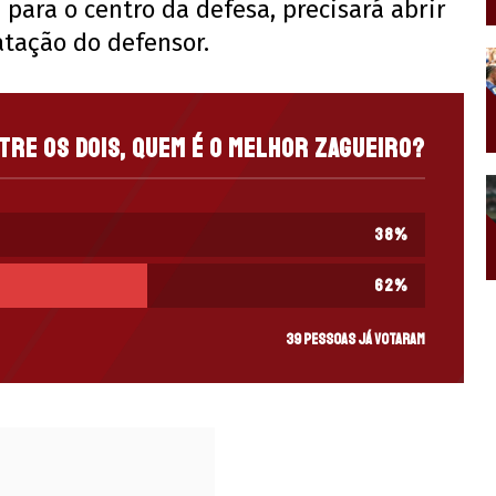
 para o centro da defesa, precisará abrir
atação do defensor.
tre os dois, quem é o melhor zagueiro?
38
%
62
%
39 pessoas já votaram