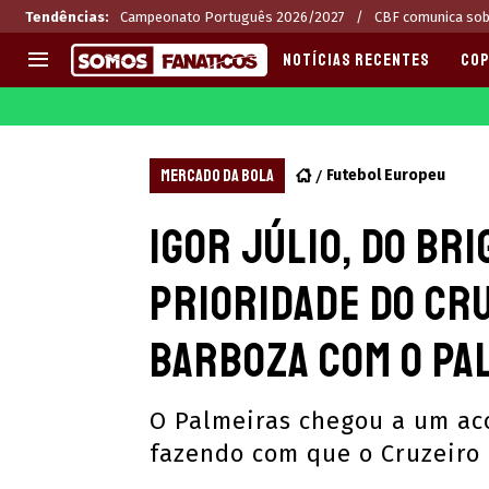
Tendências
:
Campeonato Português 2026/2027
CBF comunica sob
NOTÍCIAS RECENTES
COP
EUROPA
APOSTAS
CHAMPIONS LEAGUE
Melhores sites de apostas 2
MERCADO DA BOLA
Futebol Europeu
LIGUE 1
Últimas
Igor Júlio, do Br
LA LIGA
CASAS DE APOSTAS
PREMIER LEAGUE
CÓDIGOS e OFERTAS
prioridade do Cr
SERIE A
APPS
BUNDESLIGA
RANKINGS
Barboza com o Pa
LIGA PORTUGUESA
EUROPA LEAGUE
O Palmeiras chegou a um ac
fazendo com que o Cruzeiro