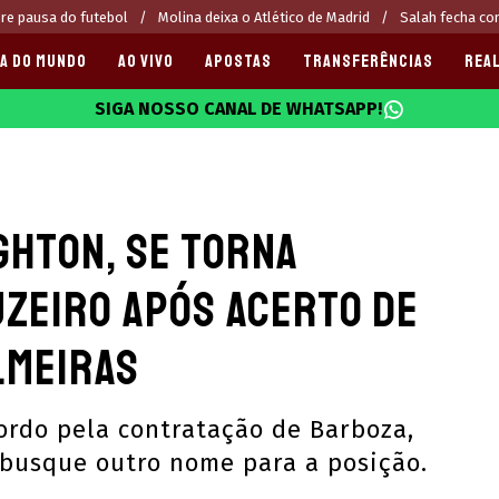
re pausa do futebol
Molina deixa o Atlético de Madrid
Salah fecha c
A DO MUNDO
AO VIVO
APOSTAS
TRANSFERÊNCIAS
REAL
SIGA NOSSO CANAL DE WHATSAPP!
025
ighton, se torna
uzeiro após acerto de
lmeiras
ordo pela contratação de Barboza,
 busque outro nome para a posição.