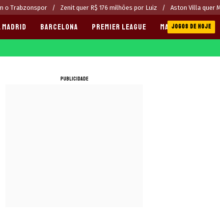
om o Trabzonspor
Zenit quer R$ 176 milhões por Luiz
Aston Villa quer 
 MADRID
BARCELONA
PREMIER LEAGUE
MANCHESTER CITY
JOGOS DE HOJE
PUBLICIDADE