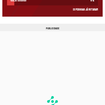
Galatasaray
8
%
13 pessoas já votaram
PUBLICIDADE