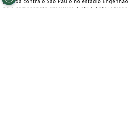
partida contra o São Paulo no estádio Engenhão
pelo campeonato Brasileiro A 2024. Foto: Thiago
Ribeiro/AGIF
Por
Jessica Campos
Segue a gente no Google!
A negociação frustrada por Thiago Almada
mudou o rumo do mercado do Flamengo e
segundo informações do jornalista Igor
Siqueira, do UOL, Luiz Henrique passou a
ser o principal alvo da diretoria rubro-
negra, mas o clube não pretende
transformar a inscrição para as oitavas de