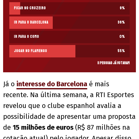
Ficar no Cruzeiro
9
%
Ir para o Barcelona
36
%
Ir para o Como
0
%
Jogar no Flamengo
55
%
11 pessoas já votaram
Já o
interesse do Barcelona
é mais
recente. Na última semana, a RTI Esportes
revelou que o clube espanhol avalia a
possibilidade de apresentar uma proposta
de
15 milhões de euros
(R$ 87 milhões na
cotação atual) pelo jogador. Apesar disso,