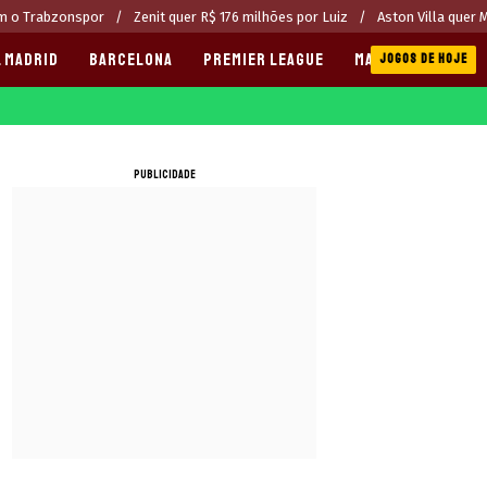
om o Trabzonspor
Zenit quer R$ 176 milhões por Luiz
Aston Villa quer 
 MADRID
BARCELONA
PREMIER LEAGUE
MANCHESTER CITY
JOGOS DE HOJE
PUBLICIDADE