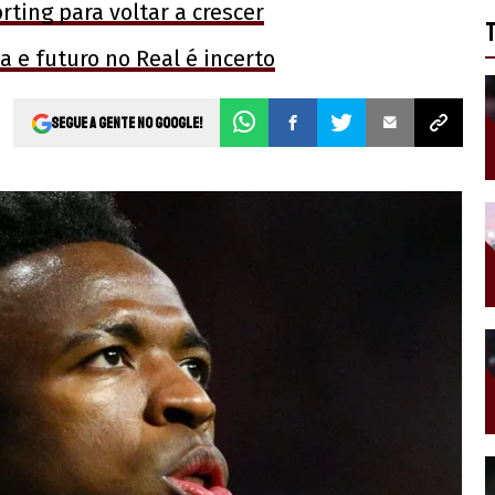
ting para voltar a crescer
a e futuro no Real é incerto
Segue a gente no Google!