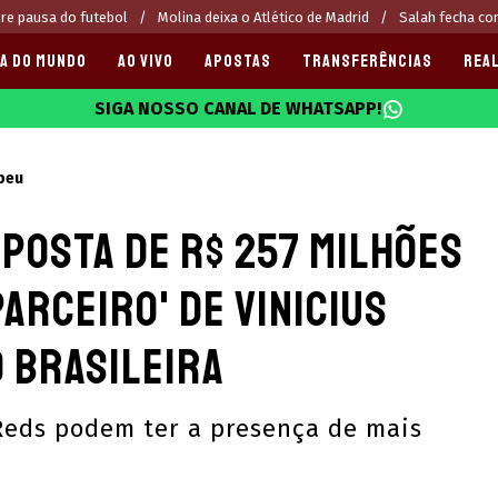
re pausa do futebol
Molina deixa o Atlético de Madrid
Salah fecha c
A DO MUNDO
AO VIVO
APOSTAS
TRANSFERÊNCIAS
REAL
SIGA NOSSO CANAL DE WHATSAPP!
025
peu
posta de R$ 257 milhões
arceiro' de Vinicius
o Brasileira
Reds podem ter a presença de mais