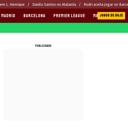
rem L. Henrique
Danilo Santos no Atalanta
Rodri aceita jogar no Barc
 MADRID
BARCELONA
PREMIER LEAGUE
MANCHESTER CITY
JOGOS DE HOJE
PUBLICIDADE