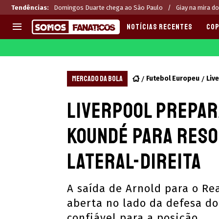
Tendências
:
Domingos Duarte chega ao São Paulo
Giay na mira do
NOTÍCIAS RECENTES
COP
EUROPA
APOSTAS
CHAMPIONS LEAGUE
Melhores sites de apostas 2
MERCADO DA BOLA
Futebol Europeu
Liv
LIGUE 1
Últimas
Liverpool prepar
LA LIGA
CASAS DE APOSTAS
PREMIER LEAGUE
CÓDIGOS e OFERTAS
Koundé para reso
SERIE A
APPS
BUNDESLIGA
RANKINGS
lateral-direita
LIGA PORTUGUESA
EUROPA LEAGUE
A saída de Arnold para o R
aberta no lado da defesa do
confiável para a posição