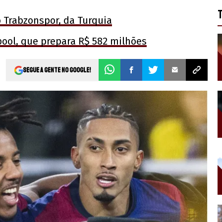
o Trabzonspor, da Turquia
pool, que prepara R$ 582 milhões
Segue a gente no Google!