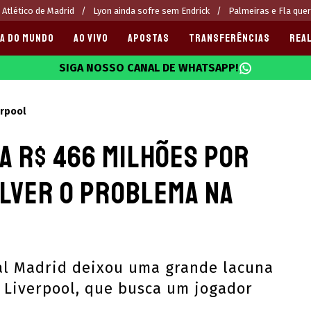
 Atlético de Madrid
Lyon ainda sofre sem Endrick
Palmeiras e Fla que
A DO MUNDO
AO VIVO
APOSTAS
TRANSFERÊNCIAS
REAL
SIGA NOSSO CANAL DE WHATSAPP!
025
erpool
a R$ 466 milhões por
lver o problema na
eal Madrid deixou uma grande lacuna
 Liverpool, que busca um jogador