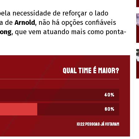
ela necessidade de reforçar o lado
da de
Arnold
, não há opções confiáveis
pong
, que vem atuando mais como ponta-
Qual time é maior?
40
%
60
%
1022 pessoas já votaram