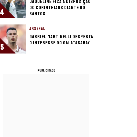
Jaqueline fica à disposição
do Corinthians diante do
4
Santos
ARSENAL
Gabriel Martinelli desperta
o interesse do Galatasaray
5
PUBLICIDADE