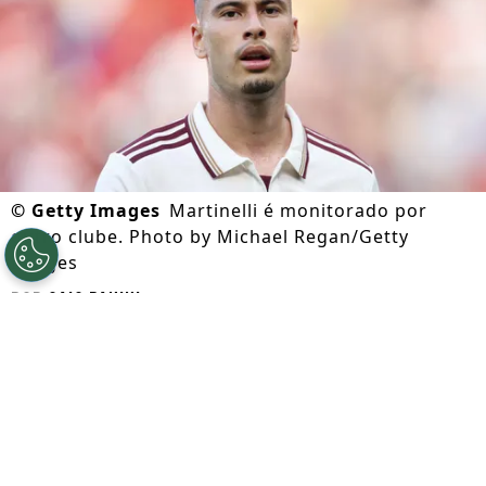
©
Getty Images
Martinelli é monitorado por
outro clube. Photo by Michael Regan/Getty
Images
Por
Caio Panini
Segue a gente no Google!
O
Arsenal prioriza a contratação de Bruno