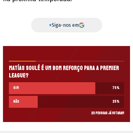
+
Siga-nos em
Matías Soulé é um bom reforço para a Premier
League?
Sim
75
%
Não
25
%
20 pessoas já votaram