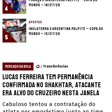
Mundo – 18/07/26
4
APOSTAS
Inglaterra x Argentina palpite – Copa do
Mundo – 15/07/26
5
MERCADO DA BOLA
Transferências
Lucas Ferreira tem permanência
confirmada no Shakhtar, atacante
era alvo do Cruzeiro nesta janela
Cabuloso tentou a contratação do
atleta por empréstimo junto ao time