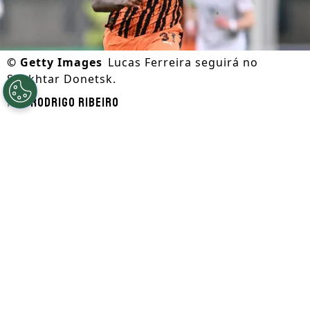
©
Getty Images
Lucas Ferreira seguirá no
Shakhtar Donetsk.
Por
Rodrigo Ribeiro
Segue a gente no Google!
A reportagem do Somos Fanáticos apurou
que
Lucas Ferreira,
alvo do Cruzeiro nesta
janela de transferências,
continuará no
Shakhtar Donetsk, da Ucrância
. Dessa
forma, não será negociado.