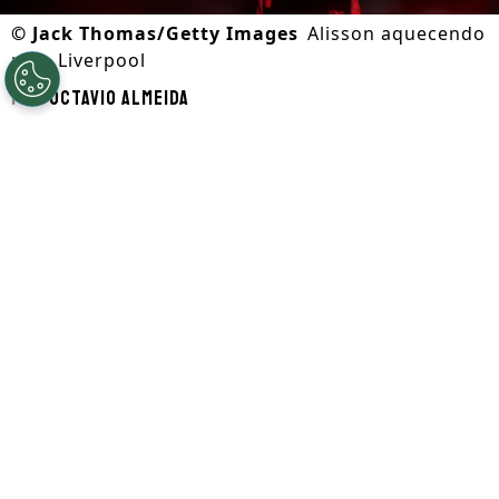
©
Jack Thomas/Getty Images
Alisson aquecendo
pelo Liverpool
Por
Octavio Almeida
Segue a gente no Google!
O
Liverpool
viajou nesta segunda (20)
para Chicago a fim de disputar amistosos
da
pré-temporada
. Segundo o comunicado
oficial, o técnico
Andoni Iraola
relacionou
31 jogadores. Entre eles, estão
Ekitiké,
Szoboszlai
e Frimpong. Por outro lado,
Alisson
está fora.