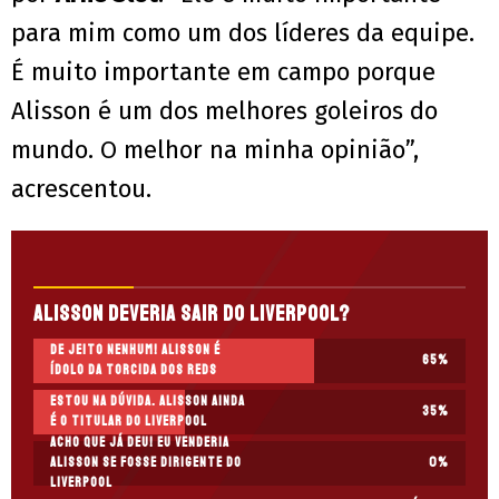
para mim como um dos líderes da equipe.
É muito importante em campo porque
Alisson é um dos melhores goleiros do
mundo. O melhor na minha opinião”,
acrescentou.
Alisson deveria sair do Liverpool?
De jeito nenhum! Alisson é
65
%
ídolo da torcida dos Reds
Estou na dúvida. Alisson ainda
35
%
é o titular do Liverpool
Acho que já deu! Eu venderia
Alisson se fosse dirigente do
0
%
Liverpool