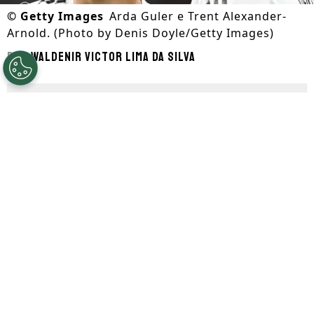
©
Getty Images
Arda Guler e Trent Alexander-
Arnold. (Photo by Denis Doyle/Getty Images)
Por
Waldenir Victor Lima Da Silva
Segue a gente no Google!
A
Copa do Mundo
está prestes a começar e
algumas seleções já anunciaram as suas
respectivas convocações. Os times sonham
com o topo do futebol Mundial e contam
com jogadores bastante motivados para
disputar o título no próximo mês de
junho.