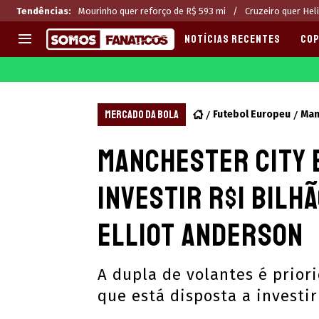
Tendências
:
Mourinho quer reforço de R$ 593 mi
Cruzeiro quer Hel
NOTÍCIAS RECENTES
COP
EUROPA
APOSTAS
CHAMPIONS LEAGUE
Melhores sites de apostas 2
MERCADO DA BOLA
Futebol Europeu
Man
LIGUE 1
Últimas
Manchester City 
LA LIGA
CASAS DE APOSTAS
PREMIER LEAGUE
CÓDIGOS e OFERTAS
investir R$1 bilh
SERIE A
APPS
BUNDESLIGA
RANKINGS
Elliot Anderson
LIGA PORTUGUESA
EUROPA LEAGUE
A dupla de volantes é prior
que está disposta a investi