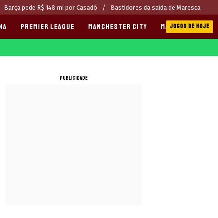
Barça pede R$ 148 mi por Casadó
Bastidores da saída de Maresca
NA
PREMIER LEAGUE
MANCHESTER CITY
MANCHESTER UNI
JOGOS DE HOJE
PUBLICIDADE