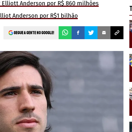
r Elliott Anderson por R$ 860 milhões
liot Anderson por R$1 bilhão
Segue a gente no Google!