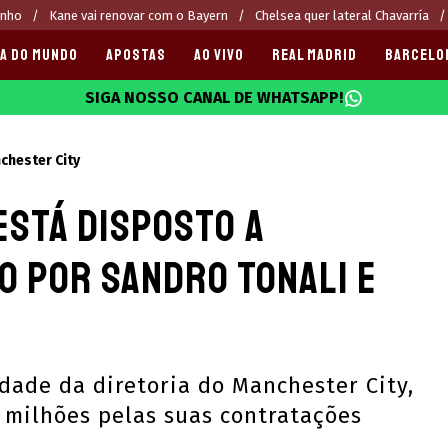
inho
Kane vai renovar com o Bayern
Chelsea quer lateral Chavarría
A DO MUNDO
APOSTAS
AO VIVO
REAL MADRID
BARCELO
SIGA NOSSO CANAL DE WHATSAPP!
025
chester City
está disposto a
ão por Sandro Tonali e
idade da diretoria do Manchester City,
r milhões pelas suas contratações