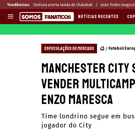
Tendências
:
Chelsea acerta venda de Chalobah
João Pedro inegoci
NOTÍCIAS RECENTES
COP
EUROPA
APOSTAS
CHAMPIONS LEAGUE
Melhores sites de apostas 2
ESPECULAÇÕES DE MERCADO
Futebol Euro
LIGUE 1
Últimas
Manchester City 
LA LIGA
CASAS DE APOSTAS
PREMIER LEAGUE
CÓDIGOS e OFERTAS
vender multicamp
SERIE A
APPS
BUNDESLIGA
RANKINGS
Enzo Maresca
LIGA PORTUGUESA
EUROPA LEAGUE
Time londrino segue em bus
jogador do City