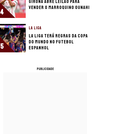
Girona abre leilão para
vender o marroquino Ounahi
4
LA LIGA
La Liga terá regras da Copa
do Mundo no futebol
5
espanhol
PUBLICIDADE