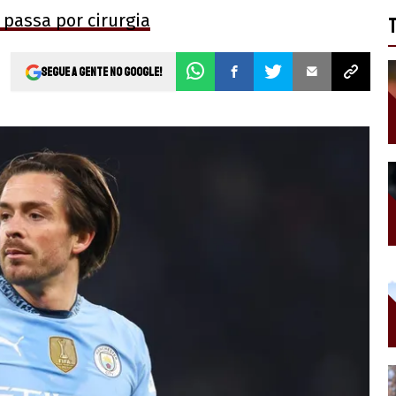
 passa por cirurgia
Segue a gente no Google!