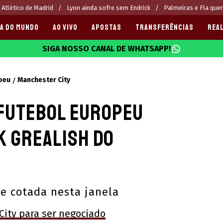
 Atlético de Madrid
Lyon ainda sofre sem Endrick
Palmeiras e Fla que
A DO MUNDO
AO VIVO
APOSTAS
TRANSFERÊNCIAS
REAL
SIGA NOSSO CANAL DE WHATSAPP!
025
peu
Manchester City
 futebol europeu
k Grealish do
e cotada nesta janela
ity para ser negociado