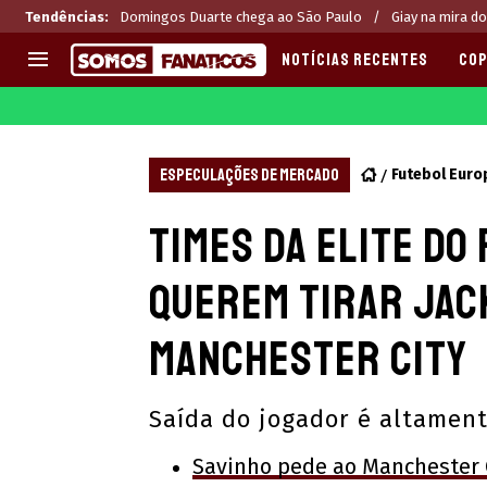
Tendências
:
Domingos Duarte chega ao São Paulo
Giay na mira do
NOTÍCIAS RECENTES
COP
EUROPA
APOSTAS
CHAMPIONS LEAGUE
Melhores sites de apostas 2
ESPECULAÇÕES DE MERCADO
Futebol Euro
LIGUE 1
Últimas
Times da elite do
LA LIGA
CASAS DE APOSTAS
PREMIER LEAGUE
CÓDIGOS e OFERTAS
querem tirar Jac
SERIE A
APPS
BUNDESLIGA
RANKINGS
Manchester City
LIGA PORTUGUESA
EUROPA LEAGUE
Saída do jogador é altament
Savinho pede ao Manchester C