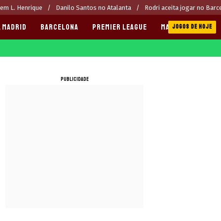
rem L. Henrique
Danilo Santos no Atalanta
Rodri aceita jogar no Barc
 MADRID
BARCELONA
PREMIER LEAGUE
MANCHESTER CITY
JOGOS DE HOJE
PUBLICIDADE