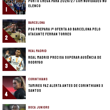
Porto chega para 2026/27 com novidades no
elenco
1
BARCELONA
PSG prepara 1ª oferta ao Barcelona pelo
atacante Ferran Torres
2
REAL MADRID
Real Madrid precisa superar ausência de
Rodrygo
3
CORINTHIANS
Tamires faz alerta antes de Corinthians x
Santos
4
BOCA JUNIORS