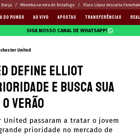
o Barça
Mbemba na mira do Botafogo
Flaco López descarta Fenerba
A DO MUNDO
AO VIVO
APOSTAS
TRANSFERÊNCIAS
REAL
SIGA NOSSO CANAL DE WHATSAPP!
025
chester United
d define Elliot
ioridade e busca sua
 o verão
r United passaram a tratar o jovem
 grande prioridade no mercado de