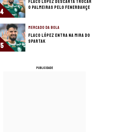
Flaco López descarta trocar
o Palmeiras pelo Fenerbahçe
4
MERCADO DA BOLA
Flaco López entra na mira do
Spartak
5
PUBLICIDADE