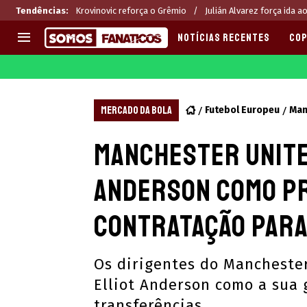
Tendências
:
Krovinovic reforça o Grêmio
Julián Alvarez força ida a
NOTÍCIAS RECENTES
COP
EUROPA
APOSTAS
CHAMPIONS LEAGUE
Melhores sites de apostas 2
MERCADO DA BOLA
Futebol Europeu
Man
LIGUE 1
Últimas
Manchester Unite
LA LIGA
CASAS DE APOSTAS
PREMIER LEAGUE
CÓDIGOS e OFERTAS
Anderson como pr
SERIE A
APPS
BUNDESLIGA
RANKINGS
contratação para
LIGA PORTUGUESA
EUROPA LEAGUE
Os dirigentes do Mancheste
Elliot Anderson como a sua
transferências