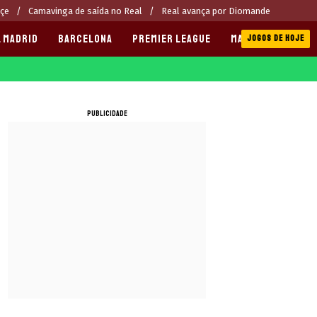
hçe
Camavinga de saída no Real
Real avança por Diomande
 MADRID
BARCELONA
PREMIER LEAGUE
MANCHESTER CITY
JOGOS DE HOJE
PUBLICIDADE