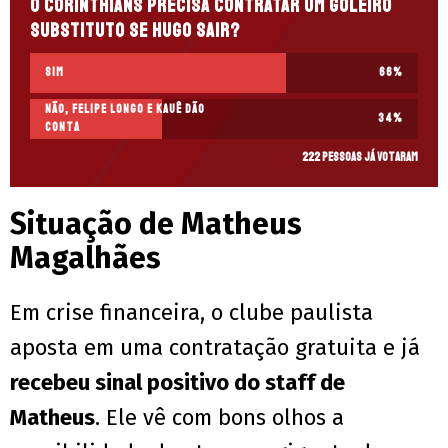
O Corinthians precisa contratar um goleiro
substituto se Hugo sair?
Sim
66
%
Não, Felipe Longo e Kauê dão
34
%
conta
222 pessoas já votaram
Situação de Matheus
Magalhães
Em crise financeira, o clube paulista
aposta em uma contratação gratuita e já
recebeu sinal positivo do staff de
Matheus
. Ele vê com bons olhos a