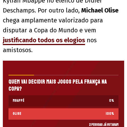
Kylian Mbappé no elenco de Didier
Deschamps. Por outro lado,
Michael Olise
chega amplamente valorizado para
disputar a Copa do Mundo e vem
justificando todos os elogios
nos
amistosos.
Quem vai decidir mais jogos pela França na
Copa?
Mbappé
0
%
Olise
100
%
2 pessoas já votaram