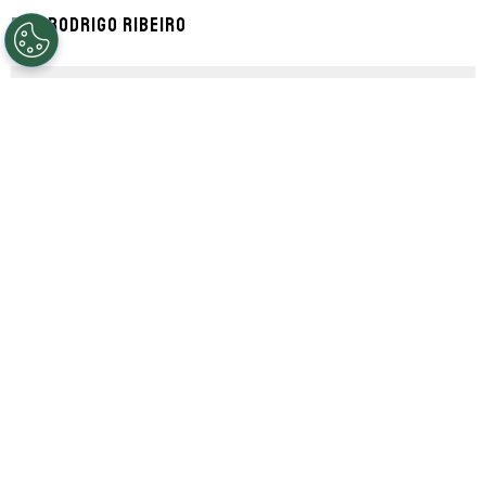
Por
Rodrigo Ribeiro
Segue a gente no Google!
Thiago Almada
está muito perto de ser
anunciado como novo reforço do
River
Plate
. De acordo com informações
apuradas pelo jornalista Fabrizio Romano,
o clube argentino chegou em um
acordo
verbal com o Atlético de Madrid para
concluir a negociação.
Os detalhes burocráticos ainda estão