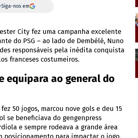
+
Siga-nos em
ester City fez uma campanha excelente
lante do PSG – ao lado de Dembélé, Nuno
des responsáveis pela inédita conquista
os franceses costumeiros.
e equipara ao general do
 fez 50 jogos, marcou nove gols e deu 15
ol se beneficiava do gengenpress
rdiola e sempre rodeava a grande área
m posicionamento para impactar o jogo.