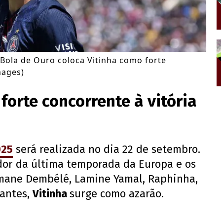
 Bola de Ouro coloca Vitinha como forte
mages)
 forte concorrente à vitória
025
será realizada no dia 22 de setembro.
dor da última temporada da Europa e os
smane Dembélé, Lamine Yamal, Raphinha,
antes,
Vitinha
surge como azarão.