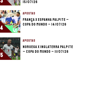
3
15/07/26
APOSTAS
França x Espanha palpite –
Copa do Mundo – 14/07/26
4
APOSTAS
Noruega x Inglaterra palpite
– Copa do Mundo – 11/07/26
5