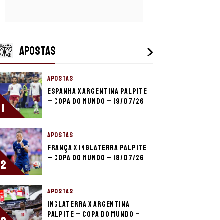
APOSTAS
APOSTAS
Espanha x Argentina palpite
– Copa do Mundo – 19/07/26
1
APOSTAS
França x Inglaterra palpite
– Copa do Mundo – 18/07/26
2
APOSTAS
Inglaterra x Argentina
palpite – Copa do Mundo –