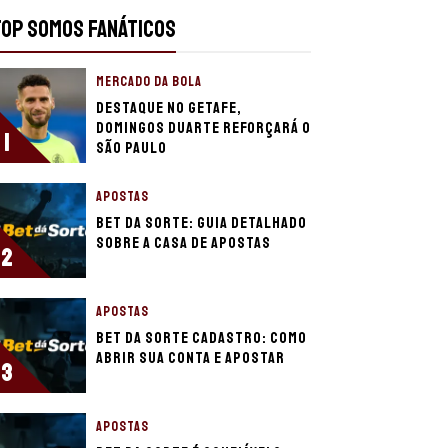
TOP SOMOS FANÁTICOS
MERCADO DA BOLA
Destaque no Getafe,
Domingos Duarte reforçará o
1
São Paulo
APOSTAS
Bet da Sorte: guia detalhado
sobre a casa de apostas
2
APOSTAS
Bet da Sorte cadastro: como
abrir sua conta e apostar
3
APOSTAS