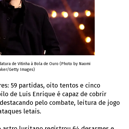
idatura de Vitinha à Bola de Ouro (Photo by Naomi
aker/Getty Images)
s: 59 partidas, oito tentos e cinco
ilo de Luis Enrique é capaz de cobrir
 destacando pelo combate, leitura de jogo
taques letais.
o astro lusitano registrou 64 desarmes e