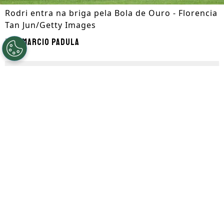
Rodri entra na briga pela Bola de Ouro - Florencia
Tan Jun/Getty Images
Por
Marcio Padula
Segue a gente no Google!
Rodri já conquistou a
Bola de Ouro
em
2024, e corria por fora na disputa deste
ano, até ser
eleito o melhor jogador da
Copa do Mundo de 2026
e campeão com a
Espanha.
Agora, o volante espanhol está no páreo