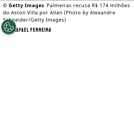
©
Getty Images
Palmeiras recusa R$ 174 milhões
do Aston Villa por Allan (Photo by Alexandre
Schneider/Getty Images)
Por
Rafael Ferreira
Segue a gente no Google!
O Palmeiras recusou uma proposta do
Aston Villa
por Allan. De acordo com a
informação de André Hernan, a oferta
sinalizada foi de 25 milhões de euros
(cerca de R$ 145 milhões na cotação atual)
mais 5 milhões de euros (R$ 29 milhões)