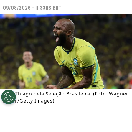
09/08/2026 - 11:33hs BRT
Igor Thiago pela Seleção Brasileira. (Foto: Wagner
Meier/Getty Images)
Por
Ian Gali
Segue a gente no Google!