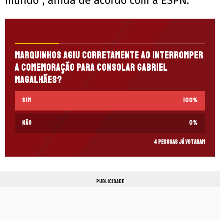
mundo”, ainda de acordo com a ESPN.
Marquinhos agiu corretamente ao interromper
a comemoração para consolar Gabriel
Magalhães?
Sim
100
%
Não
0
%
4 pessoas já votaram
PUBLICIDADE