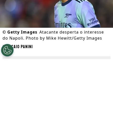
©
Getty Images
Atacante desperta o interesse
do Napoli. Photo by Mike Hewitt/Getty Images
Por
Caio Panini
Segue a gente no Google!
Gabriel Jesus
começa a movimentar o
mercado da bola neste período da janela
de transferências. Segundo divulgado
primeiramente pelo
GE
, o
Napoli