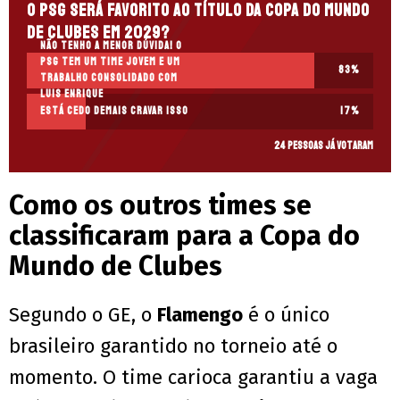
O PSG será favorito ao título da Copa do Mundo
de Clubes em 2029?
Não tenho a menor dúvida! O
PSG tem um time jovem e um
83
%
trabalho consolidado com
Luis Enrique
Está cedo demais cravar isso
17
%
24 pessoas já votaram
Como os outros times se
classificaram para a Copa do
Mundo de Clubes
Segundo o GE, o
Flamengo
é o único
brasileiro garantido no torneio até o
momento. O time carioca garantiu a vaga