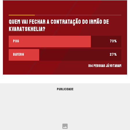
Quem vai fechar a contratação do irmão de
Kvaratskhelia?
PSG
73
%
Bayern
27
%
194 pessoas já votaram
PUBLICIDADE