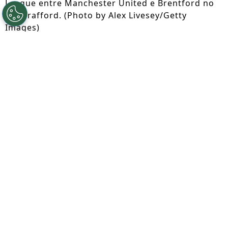
League entre Manchester United e Brentford no
Old Trafford. (Photo by Alex Livesey/Getty
Images)
Por
Lorena Camargo
Segue a gente no Google!
O
Bayern de Munique segue
acompanhando Benjamin Sesko
como uma
opção de longo prazo para o setor
ofensivo. Segundo Christian Falk, o
atacante do Manchester United
permanece na lista de alvos do clube
alemão.