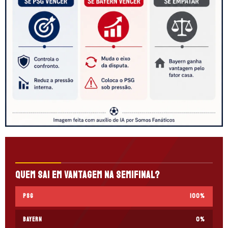
Quem sai em vantagem na semifinal?
PSG
100
%
Bayern
0
%