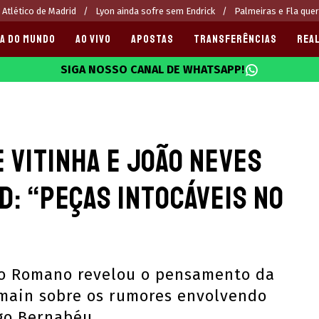
 Atlético de Madrid
Lyon ainda sofre sem Endrick
Palmeiras e Fla que
A DO MUNDO
AO VIVO
APOSTAS
TRANSFERÊNCIAS
REAL
SIGA NOSSO CANAL DE WHATSAPP!
025
e Vitinha e João Neves
d: “peças intocáveis no
zio Romano revelou o pensamento da
rmain sobre os rumores envolvendo
go Bernabéu