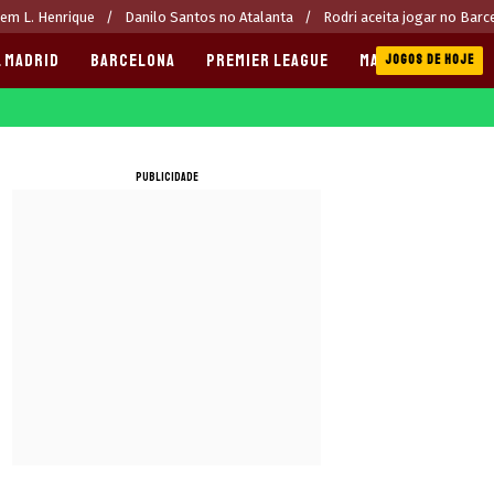
rem L. Henrique
Danilo Santos no Atalanta
Rodri aceita jogar no Barc
 MADRID
BARCELONA
PREMIER LEAGUE
MANCHESTER CITY
JOGOS DE HOJE
PUBLICIDADE