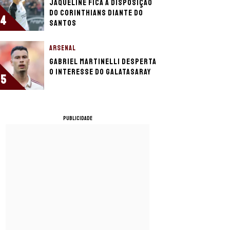
Jaqueline fica à disposição
do Corinthians diante do
4
Santos
ARSENAL
Gabriel Martinelli desperta
o interesse do Galatasaray
5
PUBLICIDADE