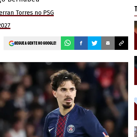
erran Torres no PSG
2027
Segue a gente no Google!