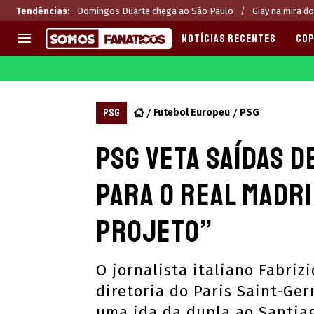
Tendências
:
Domingos Duarte chega ao São Paulo
Giay na mira do
NOTÍCIAS RECENTES
COP
EUROPA
APOSTAS
CHAMPIONS LEAGUE
Melhores sites de apostas 2
PSG
Futebol Europeu
PSG
LIGUE 1
Últimas
PSG veta saídas d
LA LIGA
CASAS DE APOSTAS
PREMIER LEAGUE
CÓDIGOS e OFERTAS
para o Real Madri
SERIE A
APPS
BUNDESLIGA
RANKINGS
projeto”
LIGA PORTUGUESA
EUROPA LEAGUE
O jornalista italiano Fabri
diretoria do Paris Saint-Ge
uma ida da dupla ao Santia