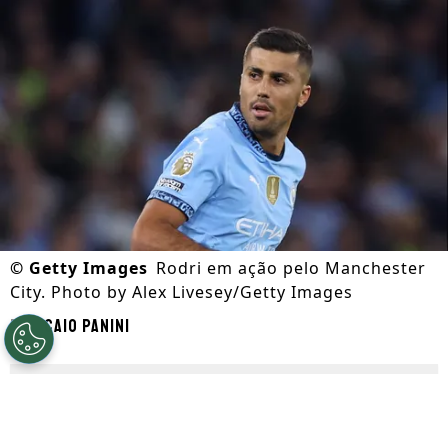
©
Getty Images
Rodri em ação pelo Manchester
City. Photo by Alex Livesey/Getty Images
Por
Caio Panini
Segue a gente no Google!