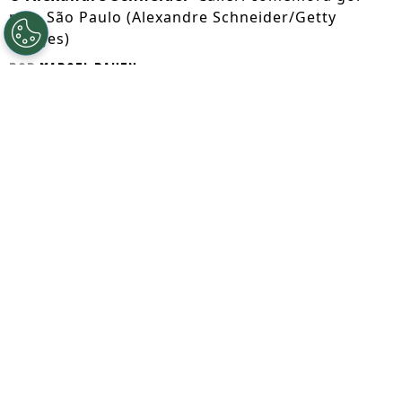
pelo São Paulo (Alexandre Schneider/Getty
Images)
Por
Marcel Rauen
Segue a gente no Google!
A segunda passagem de
Calleri
pelo São
Paulo pode terminar em breve. O jogador
de 32 anos tem vínculo terminando em
dezembro deste ano e já recebeu ofertas
de clubes do exterior.
Segundo revela o jornalista Gabriel Sá, do
UOL Esporte, o centroavante argentino já