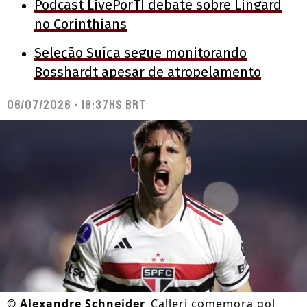
Podcast LivePorTI debate sobre Lingard
no Corinthians
Seleção Suíça segue monitorando
Bosshardt apesar de atropelamento
06/07/2026 - 18:37hs BRT
©
Alexandre Schneider
Calleri comemora gol