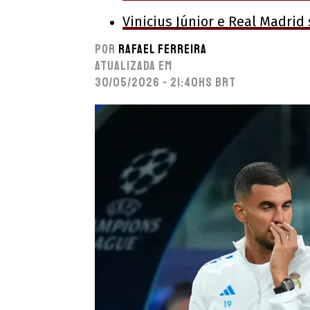
Vinicius Júnior e Real Madri
Por
Rafael Ferreira
Atualizada em
30/05/2026 - 21:40hs BRT