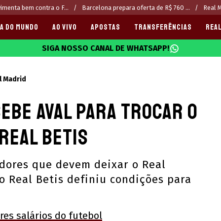
imenta bem contra o F...
Barcelona prepara oferta de R$ 760 ...
Real M
A DO MUNDO
AO VIVO
APOSTAS
TRANSFERÊNCIAS
REAL
SIGA NOSSO CANAL DE WHATSAPP!
025
l Madrid
ebe aval para trocar o
Real Betis
adores que devem deixar o Real
o Real Betis definiu condições para
ores salários do futebol