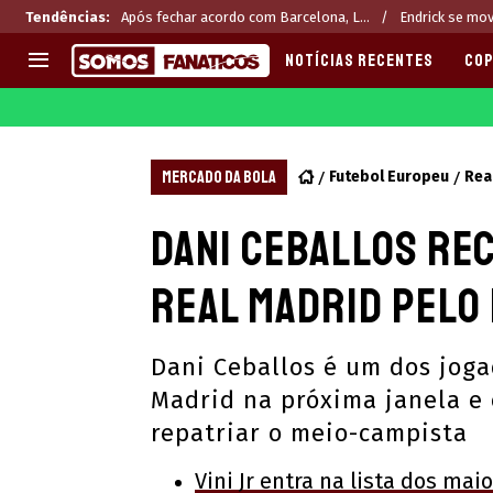
Tendências
:
Após fechar acordo com Barcelona, L...
Endrick se mov
NOTÍCIAS RECENTES
COP
EUROPA
APOSTAS
CHAMPIONS LEAGUE
Melhores sites de apostas 2
MERCADO DA BOLA
Futebol Europeu
Rea
LIGUE 1
Últimas
Dani Ceballos rec
LA LIGA
CASAS DE APOSTAS
PREMIER LEAGUE
CÓDIGOS e OFERTAS
Real Madrid pelo 
SERIE A
APPS
BUNDESLIGA
RANKINGS
Dani Ceballos é um dos jog
LIGA PORTUGUESA
Madrid na próxima janela e 
EUROPA LEAGUE
repatriar o meio-campista
Vini Jr entra na lista dos mai