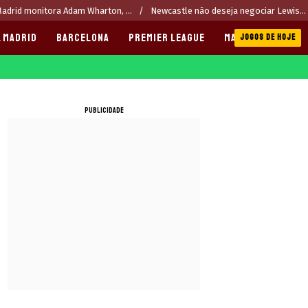
adrid monitora Adam Wharton, ...
Newcastle não deseja negociar Lewis...
 MADRID
BARCELONA
PREMIER LEAGUE
MANCHESTER CITY
JOGOS DE HOJE
PUBLICIDADE