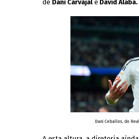
de
Dani Carvajal
e
David Alaba.
Dani Ceballos, do Rea
A esta altura, a diretoria aind