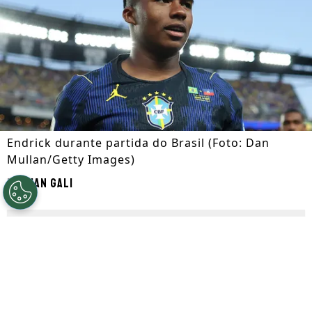
Endrick durante partida do Brasil (Foto: Dan
Mullan/Getty Images)
Por
Ian Gali
Segue a gente no Google!
A
Roma
está interessada na contratação
de
Endrick
, atacante do
Real Madrid
.