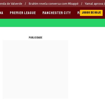
enda de Valverde
Brahim revela conversa com Mbappé
Yamal aprova J
NA
PREMIER LEAGUE
MANCHESTER CITY
MANCHESTER UNI
JOGOS DE HOJE
PUBLICIDADE