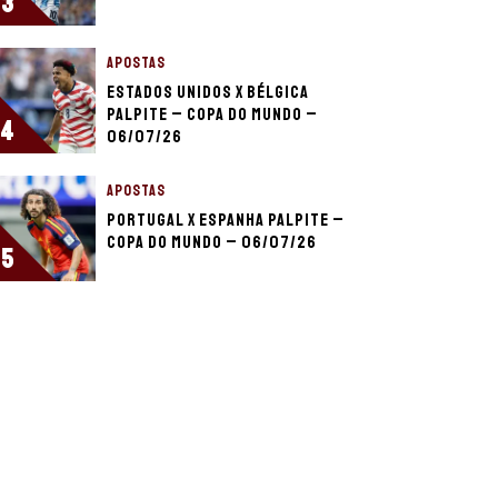
3
APOSTAS
Estados Unidos x Bélgica
palpite – Copa do Mundo –
4
06/07/26
APOSTAS
Portugal x Espanha palpite –
Copa do Mundo – 06/07/26
5