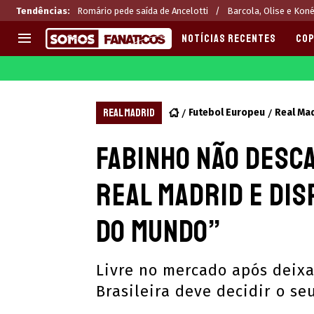
Tendências
:
Romário pede saída de Ancelotti
Barcola, Olise e Kon
NOTÍCIAS RECENTES
COP
EUROPA
APOSTAS
CHAMPIONS LEAGUE
Melhores sites de apostas 2
REAL MADRID
Futebol Europeu
Real Ma
LIGUE 1
Últimas
Fabinho não desc
LA LIGA
CASAS DE APOSTAS
PREMIER LEAGUE
CÓDIGOS e OFERTAS
Real Madrid e dis
SERIE A
APPS
BUNDESLIGA
RANKINGS
do mundo”
LIGA PORTUGUESA
EUROPA LEAGUE
Livre no mercado após deixar
Brasileira deve decidir o s