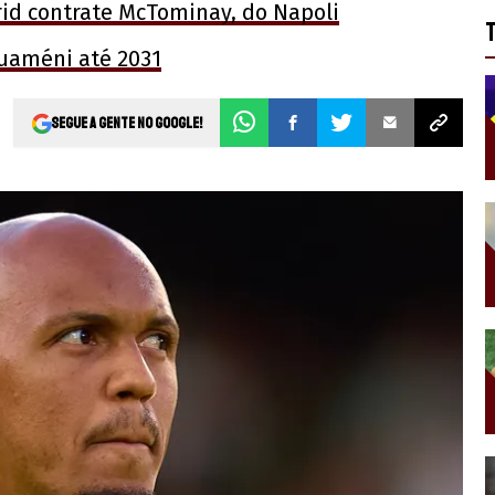
id contrate McTominay, do Napoli
uaméni até 2031
Segue a gente no Google!