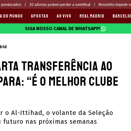
é pendurados
20 atletas podem perder a semifinal
Mourinho impede v
A DO MUNDO
APOSTAS
AO VIVO
REAL MADRID
BARCELO
SIGA NOSSO CANAL DE WHATSAPP!
025
drid
arta transferência ao
para: “É o melhor clube
 o Al-Ittihad, o volante da Seleção
eu futuro nas próximas semanas