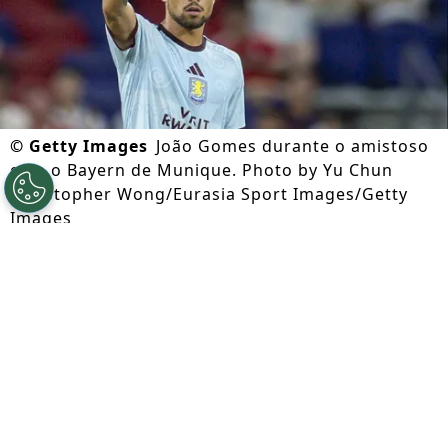
©
Getty Images
João Gomes durante o amistoso
com o Bayern de Munique. Photo by Yu Chun
Christopher Wong/Eurasia Sport Images/Getty
Images
Por
Caio Panini
Segue a gente no Google!
Apesar do contrato renovado com o
Wolverhampton
,
João Gomes foi