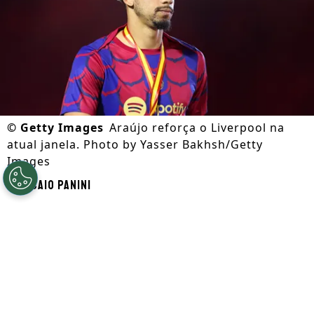
©
Getty Images
Araújo reforça o Liverpool na
atual janela. Photo by Yasser Bakhsh/Getty
Images
Por
Caio Panini
Segue a gente no Google!
Ronald Araújo está de saída do Barcelona
,
reforça o
Liverpool
por empréstimo,