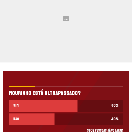
Mourinho está ultrapassado?
Sim
60
%
Não
40
%
3902 pessoas já votaram