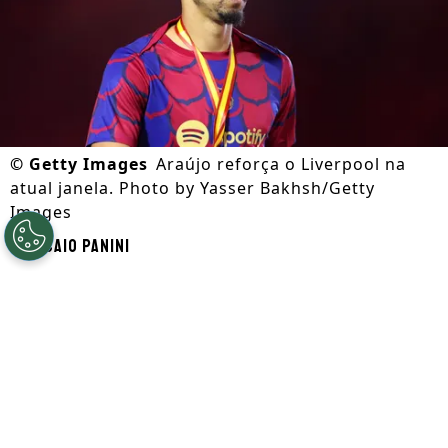
©
Getty Images
Araújo reforça o Liverpool na
atual janela. Photo by Yasser Bakhsh/Getty
Images
Por
Caio Panini
Segue a gente no Google!
Ronald Araújo está de saída do Barcelona
,
reforça o
Liverpool
por empréstimo,