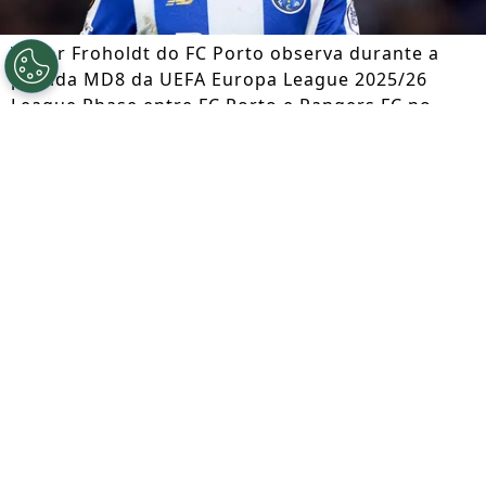
Victor Froholdt do FC Porto observa durante a
partida MD8 da UEFA Europa League 2025/26
League Phase entre FC Porto e Rangers FC no
Estádio do Dragão em 29 de janeiro de 2026 no
Porto, Portugal. (Foto de José Manuel Alvarez
Rey/Getty Images)
Por
Jessica Campos
Segue a gente no Google!
Vai ser dada a largada para a temporada
2026/27 do Campeonato Português e a
competição começa com mais de € 1,8
bilhão (R$ 10.6 bilhões, na cotação atual)