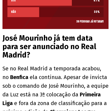
Sim
67
%
Não
33
%
39 pessoas já votaram
José Mourinho já tem data
para ser anunciado no Real
Madrid?
Se no Real Madrid a temporada acabou,
no
Benfica
ela continua. Apesar de invicta
sob o comando de José Mourinho, a equipe
da Luz está na 3ª colocação da
Primeira
Liga
e fora da zona de classificação para a