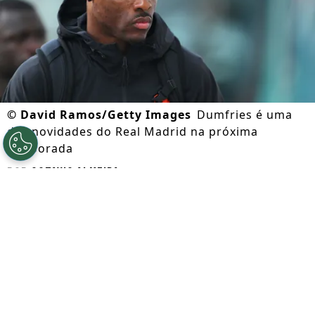
©
David Ramos/Getty Images
Dumfries é uma
das novidades do Real Madrid na próxima
temporada
Por
Octavio Almeida
Segue a gente no Google!
Denzel Dumfries
está oficialmente
integrado ao
Real Madrid
. Nesta terça-