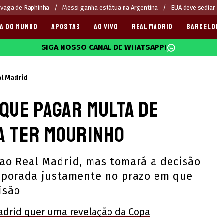
 vaga de Raphinha
Messi ganha estátua na Argentina
EUA deve sediar
A DO MUNDO
APOSTAS
AO VIVO
REAL MADRID
BARCELO
SIGA NOSSO CANAL DE WHATSAPP!
025
l Madrid
que pagar multa de
a ter Mourinho
ao Real Madrid, mas tomará a decisão
mporada justamente no prazo em que
isão
adrid quer uma revelação da Copa