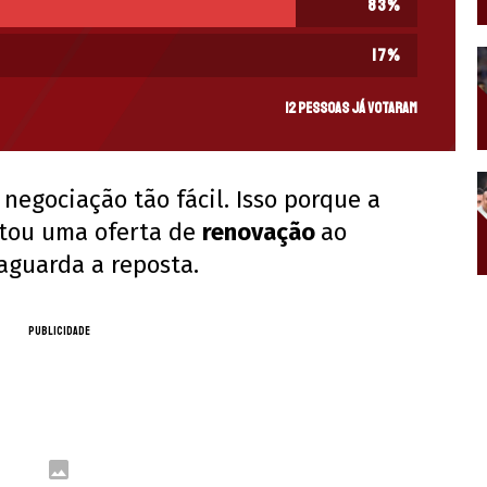
83
%
17
%
12 pessoas já votaram
egociação tão fácil. Isso porque a
ntou uma oferta de
renovação
ao
aguarda a reposta.
PUBLICIDADE