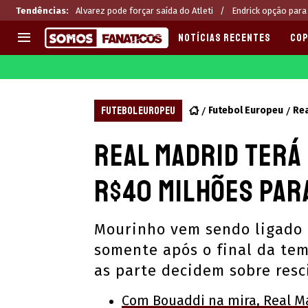
Tendências
:
Alvarez pode forçar saída do Atleti
Endrick opção para
NOTÍCIAS RECENTES
COP
EUROPA
APOSTAS
CHAMPIONS LEAGUE
Melhores sites de apostas 2
FUTEBOL EUROPEU
Futebol Europeu
Rea
LIGUE 1
Últimas
Real Madrid terá 
LA LIGA
CASAS DE APOSTAS
PREMIER LEAGUE
CÓDIGOS e OFERTAS
R$40 milhões par
SERIE A
APPS
BUNDESLIGA
RANKINGS
Mourinho vem sendo ligado 
LIGA PORTUGUESA
somente após o final da te
EUROPA LEAGUE
as parte decidem sobre resc
Com Bouaddi na mira, Real M