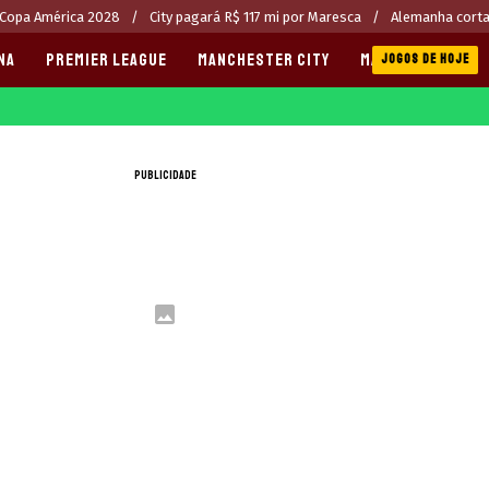
 Copa América 2028
City pagará R$ 117 mi por Maresca
Alemanha corta
NA
PREMIER LEAGUE
MANCHESTER CITY
MANCHESTER UNI
JOGOS DE HOJE
PUBLICIDADE