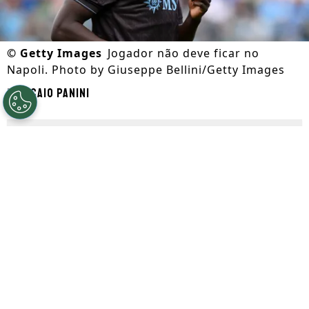
©
Getty Images
Jogador não deve ficar no
Napoli. Photo by Giuseppe Bellini/Getty Images
Por
Caio Panini
Segue a gente no Google!
Desde 2024 no
Napoli
,
Romelu Lukaku
fez
duas temporadas positivas, com um total
de 35 gols marcados e 15 assistências
realizadas. Todavia, na época 2025/26, as
coisas mudaram e o belga pode ser