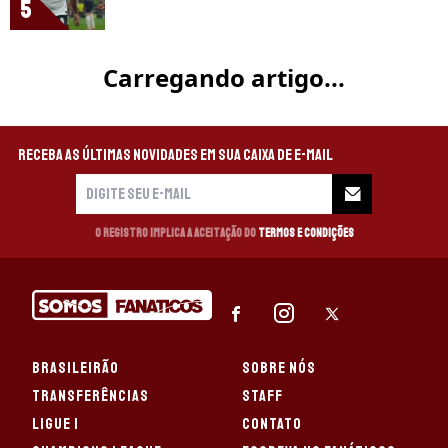
5
BAYERN DE MUNIQUE
Transferências
Bayern mantém Benjamin Sesko como
alvo e prepara sucessão de Harry
Kane no ataque
Christian Falk revela que Bayern
acompanha Sesko e mantém atacante
esloveno como opção para substituir o
atual camisa 9
Atlético de Madrid avalia investida por
Giay