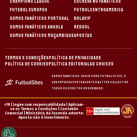
Arsenal acredita na contratação de Vini Jr.
Atualizada em
02/08/2026 - 11:45hs BRT
©
Alex Livesey/Getty Images
Benjamin Sesko, do
Manchester United, durante a partida da Premier
League entre Manchester United e Brentford no
Old Trafford. (Photo by Alex Livesey/Getty