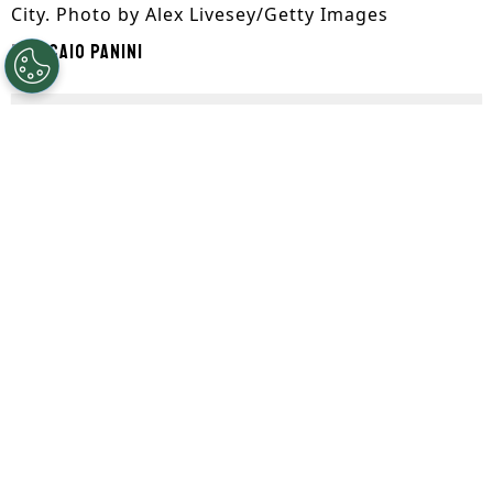
City. Photo by Alex Livesey/Getty Images
Por
Caio Panini
Segue a gente no Google!
O
Barcelona
conta com dias movimentados
envolvendo rumores do mercado da bola.
No mesmo tempo que o clube tenta
encontrar uma forma de contratar
Julián
Álvarez
, surge rumor de um eventual
interesse em
Rodri
, volante que pode
deixar o
Manchester City
.