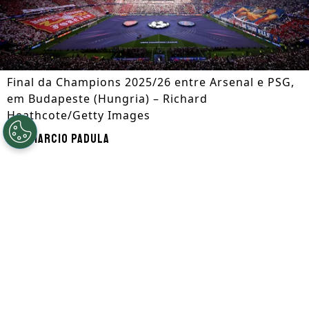
Final da Champions 2025/26 entre Arsenal e PSG,
em Budapeste (Hungria) – Richard
Heathcote/Getty Images
Por
Marcio Padula
Segue a gente no Google!
A Espanha se sagrou campeã da
Copa do
Mundo de 2026
neste domingo (19), ao
derrotar a Argentina por 1 a 0, em Nova
Jersey (EUA). Chegou ao fim o Mundial e o